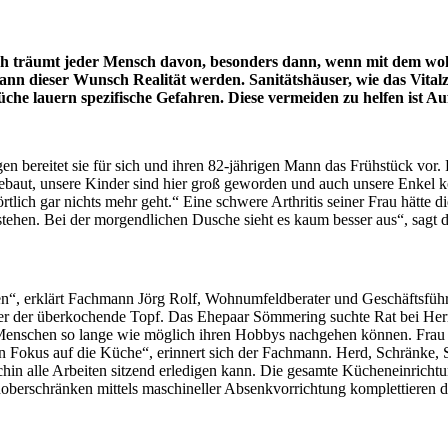
lich träumt jeder Mensch davon, besonders dann, wenn mit dem w
 dieser Wunsch Realität werden. Sanitätshäuser, wie das Vital
che lauern spezifische Gefahren. Diese vermeiden zu helfen ist 
en bereitet sie für sich und ihren 82-jährigen Mann das Frühstück vor
gebaut, unsere Kinder sind hier groß geworden und auch unsere Enkel k
tlich gar nichts mehr geht.“ Eine schwere Arthritis seiner Frau hätte d
stehen. Bei der morgendlichen Dusche sieht es kaum besser aus“, sagt d
“, erklärt Fachmann Jörg Rolf, Wohnumfeldberater und Geschäftsführe
er der überkochende Topf. Das Ehepaar Sömmering suchte Rat bei Herr
enschen so lange wie möglich ihren Hobbys nachgehen können. Frau Sö
ten Fokus auf die Küche“, erinnert sich der Fachmann. Herd, Schränke
hin alle Arbeiten sitzend erledigen kann. Die gesamte Kücheneinrichtun
oberschränken mittels maschineller Absenkvorrichtung komplettiere