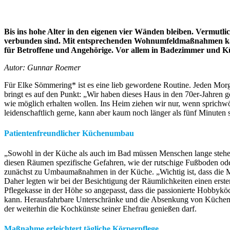
Bis ins hohe Alter in den eigenen vier Wänden bleiben. Vermut
verbunden sind. Mit entsprechenden Wohnumfeldmaßnahmen kann
für Betroffene und Angehörige. Vor allem in Badezimmer und Kü
Autor: Gunnar Roemer
Für Elke Sömmering* ist es eine lieb gewordene Routine. Jeden Morg
bringt es auf den Punkt: „Wir haben dieses Haus in den 70er-Jahren 
wie möglich erhalten wollen. Ins Heim ziehen wir nur, wenn sprichwör
leidenschaftlich gerne, kann aber kaum noch länger als fünf Minuten 
Patientenfreundlicher Küchenumbau
„Sowohl in der Küche als auch im Bad müssen Menschen lange stehen
diesen Räumen spezifische Gefahren, wie der rutschige Fußboden od
zunächst zu Umbaumaßnahmen in der Küche. „Wichtig ist, dass die M
Daher legten wir bei der Besichtigung der Räumlichkeiten einen ers
Pflegekasse in der Höhe so angepasst, dass die passionierte Hobbyköc
kann. Herausfahrbare Unterschränke und die Absenkung von Küchen
der weiterhin die Kochkünste seiner Ehefrau genießen darf.
Maßnahme erleichtert tägliche Körperpflege