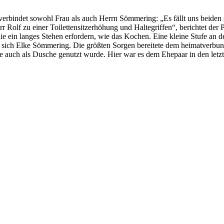
erbindet sowohl Frau als auch Herrn Sömmering: „Es fällt uns beiden s
 Rolf zu einer Toilettensitzerhöhung und Haltegriffen“, berichtet de
, die ein langes Stehen erfordern, wie das Kochen. Eine kleine Stufe 
eut sich Elke Sömmering. Die größten Sorgen bereitete dem heimatver
e auch als Dusche genutzt wurde. Hier war es dem Ehepaar in den letz