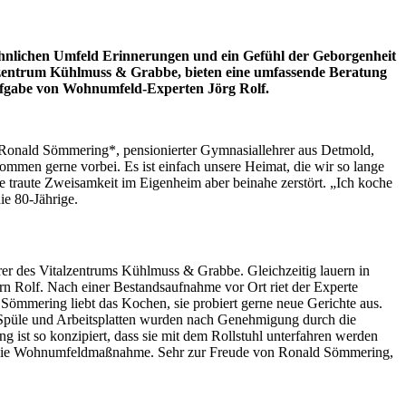
ohnlichen Umfeld Erinnerungen und ein Gefühl der Geborgenheit
zentrum Kühlmuss & Grabbe, bieten eine umfassende Beratung
Aufgabe von Wohnumfeld-Experten Jörg Rolf.
. Ronald Sömmering*, pensionierter Gymnasiallehrer aus Detmold,
ommen gerne vorbei. Es ist einfach unsere Heimat, die wir so lange
ie traute Zweisamkeit im Eigenheim aber beinahe zerstört. „Ich koche
ie 80-Jährige.
r des Vitalzentrums Kühlmuss & Grabbe. Gleichzeitig lauern in
n Rolf. Nach einer Bestandsaufnahme vor Ort riet der Experte
mmering liebt das Kochen, sie probiert gerne neue Gerichte aus.
, Spüle und Arbeitsplatten wurden nach Genehmigung durch die
g ist so konzipiert, dass sie mit dem Rollstuhl unterfahren werden
n die Wohnumfeldmaßnahme. Sehr zur Freude von Ronald Sömmering,